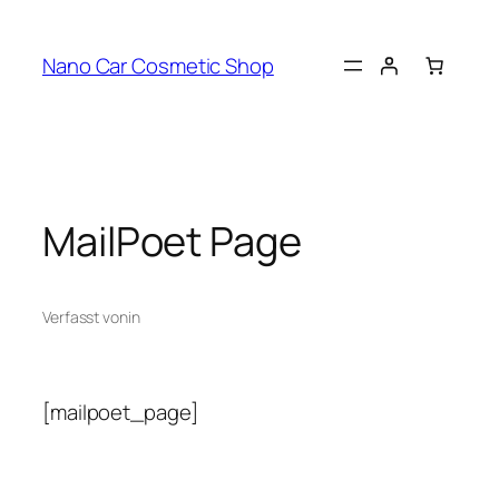
Zum
Inhalt
Nano Car Cosmetic Shop
springen
MailPoet Page
Verfasst von
in
[mailpoet_page]