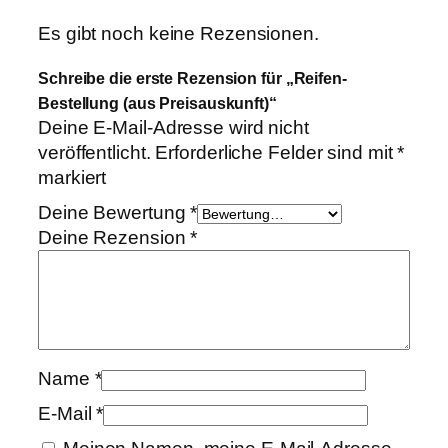
u
n
Es gibt noch keine Rezensionen.
g
Schreibe die erste Rezension für „Reifen-
(
Bestellung (aus Preisauskunft)“
a
Deine E-Mail-Adresse wird nicht
u
veröffentlicht.
Erforderliche Felder sind mit
*
s
markiert
P
r
Deine Bewertung
*
e
Deine Rezension
*
i
s
a
u
s
Name
*
k
u
E-Mail
*
n