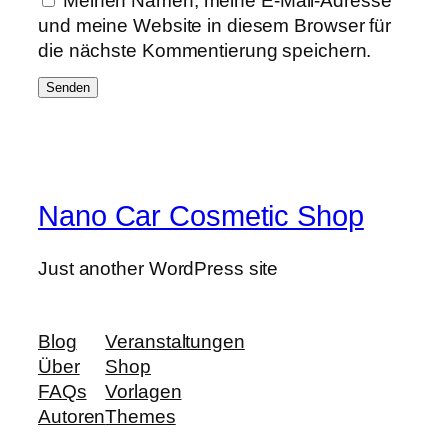
Meinen Namen, meine E-Mail-Adresse
f
und meine Website in diesem Browser für
t
die nächste Kommentierung speichern.
)
M
e
n
g
e
Nano Car Cosmetic Shop
Just another WordPress site
Blog
Veranstaltungen
Über
Shop
FAQs
Vorlagen
Autoren
Themes