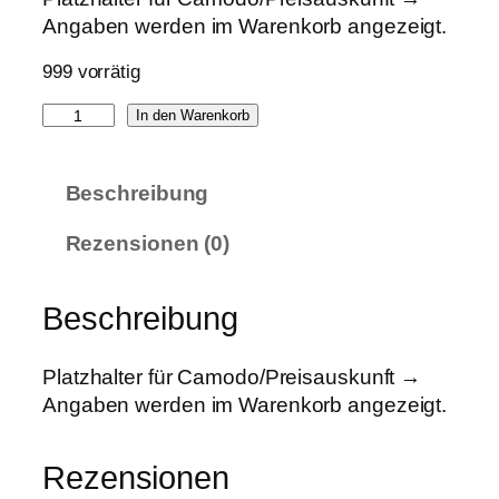
Angaben werden im Warenkorb angezeigt.
999 vorrätig
R
In den Warenkorb
e
i
Beschreibung
f
e
Rezensionen (0)
n
-
B
Beschreibung
e
s
Platzhalter für Camodo/Preisauskunft →
t
Angaben werden im Warenkorb angezeigt.
e
l
Rezensionen
l